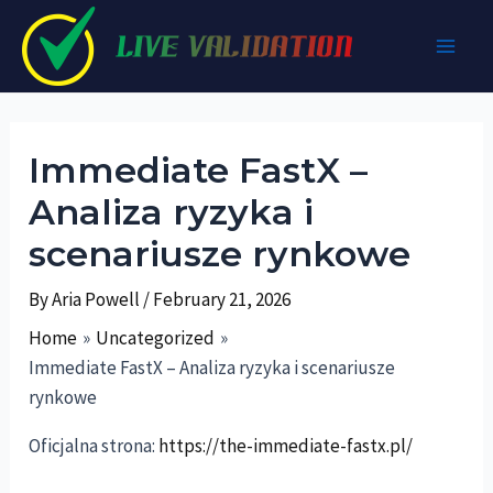
Skip
to
Main
content
Men
Immediate FastX –
Analiza ryzyka i
scenariusze rynkowe
By
Aria Powell
/
February 21, 2026
Home
Uncategorized
Immediate FastX – Analiza ryzyka i scenariusze
rynkowe
Oficjalna strona:
https://the-immediate-fastx.pl/