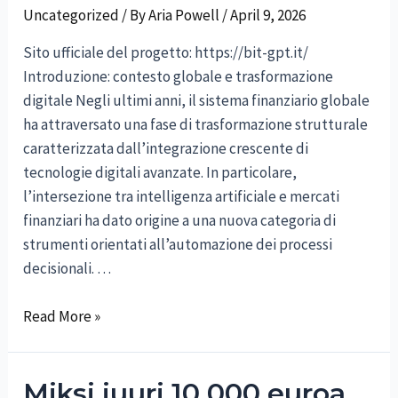
Uncategorized
/ By
Aria Powell
/
April 9, 2026
Sito ufficiale del progetto: https://bit-gpt.it/
Introduzione: contesto globale e trasformazione
digitale Negli ultimi anni, il sistema finanziario globale
ha attraversato una fase di trasformazione strutturale
caratterizzata dall’integrazione crescente di
tecnologie digitali avanzate. In particolare,
l’intersezione tra intelligenza artificiale e mercati
finanziari ha dato origine a una nuova categoria di
strumenti orientati all’automazione dei processi
decisionali. …
Bit
Read More »
GPT:
sotto
Miksi juuri 10 000 euroa
analisi,