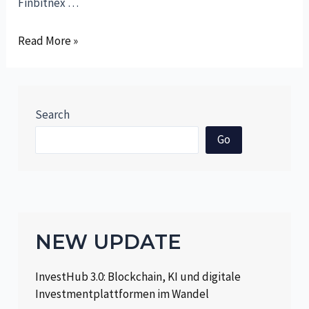
Finbitnex …
Blackrose
Read More »
Finbitnex:
A
Systemic
Analysis
Search
within
Go
the
Context
of
AI-
Driven
NEW UPDATE
Financial
Technologies
InvestHub 3.0: Blockchain, KI und digitale
Investmentplattformen im Wandel