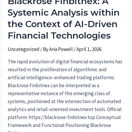
Blackrose Finbitnex: A
euroa
Systemic Analysis within
on
the Context of AI-Driven
hyvä
aloituspääoma
Financial Technologies
Uncategorized
/ By
Aria Powell
/
April 1, 2026
The rapid evolution of digital financial ecosystems has
resulted in the proliferation of algorithmic and
artificial intelligence–enhanced trading platforms.
Blackrose Finbitnex can be interpreted as a
representative instance of this emerging class of
systems, positioned at the intersection of automated
analytics and retail-oriented investment tools. Official
platform: https://blackrose-finbitnex.top Conceptual
Framework and Functional Positioning Blackrose