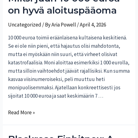
cosa
on hyvä aloituspääoma
ne
pensano
Uncategorized
/ By
Aria Powell
/
April 4, 2026
i
10 000 euroa toimii eräänlaisena kultaisena keskitienä.
trader
Se ei ole niin pieni, että hajautus olisi mahdotonta,
privati
mutta ei myöskään niin suuri, että virheet olisivat
katastrofaalisia. Moni aloittaa esimerkiksi 1 000 eurolla,
mutta silloin vaihtoehdot jäävät rajallisiksi. Kun summa
kasvaa viisinumeroiseksi, peli muuttuu heti
monipuolisemmaksi. Ajatellaan konkreettisesti: jos
sijoitat 10 000 euroa ja saat keskimäärin 7 …
Miksi
Read More »
juuri
10
000